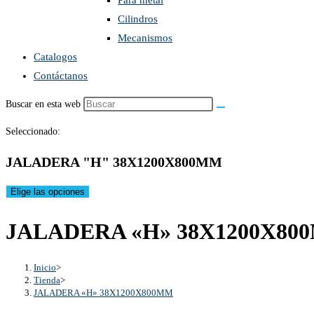
Para metal
Cilindros
Mecanismos
Catalogos
Contáctanos
Buscar en esta web
Seleccionado:
JALADERA "H" 38X1200X800MM
Elige las opciones
JALADERA «H» 38X1200X80
Inicio
>
Tienda
>
JALADERA «H» 38X1200X800MM