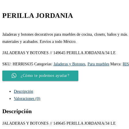
PERILLA JORDANIA
Jaladeras y botones decorativos para muebles de cocina, closets, baños y más.
materiales y acabados. Envíos a todo México.
JALADERAS Y BOTONES // 149645 PERILLA JORDANIA/34 LE
SKU:
HERRIS635
Categorías:
Jaladeras y Botones
,
Para muebles
Marca:
RI
¿Cómo te podemos ayudar?
Descripción
Valoraciones (0)
Descripción
JALADERAS Y BOTONES // 149645 PERILLA JORDANIA/34 LE