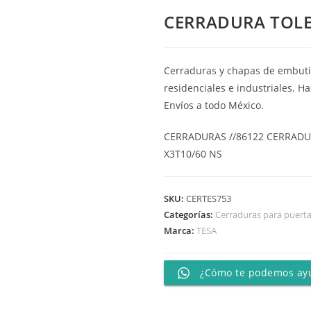
CERRADURA TOL
Cerraduras y chapas de embutir
residenciales e industriales. H
Envíos a todo México.
CERRADURAS //86122 CERRADU
X3T10/60 NS
SKU:
CERTES753
Categorías:
Cerraduras para puert
Marca:
TESA
¿Cómo te podemos ay