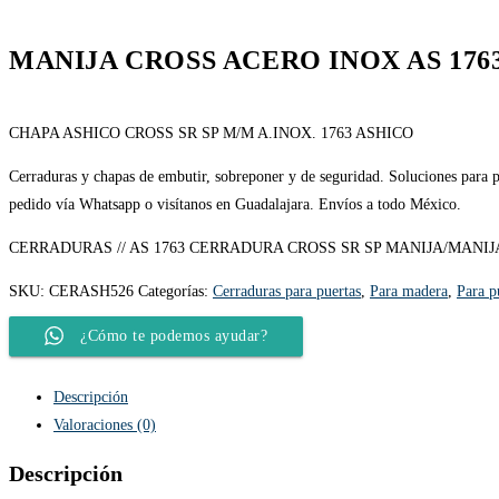
MANIJA CROSS ACERO INOX AS 176
CHAPA ASHICO CROSS SR SP M/M A.INOX. 1763 ASHICO
Cerraduras y chapas de embutir, sobreponer y de seguridad. Soluciones para pu
pedido vía Whatsapp o visítanos en Guadalajara. Envíos a todo México.
CERRADURAS // AS 1763 CERRADURA CROSS SR SP MANIJA/MANIJ
SKU:
CERASH526
Categorías:
Cerraduras para puertas
,
Para madera
,
Para p
¿Cómo te podemos ayudar?
Descripción
Valoraciones (0)
Descripción