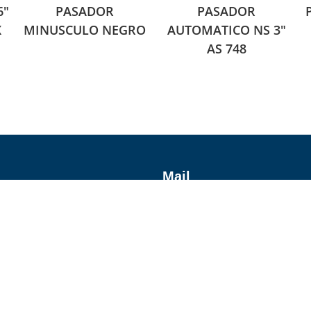
6″
PASADOR
PASADOR
X
MINUSCULO NEGRO
AUTOMATICO NS 3″
AS 748
Mail
erna, 44190, Guadalajara, Jal.
Envíanos un mensaje
Horario
Lunes a Viernes de 9:00 am -
Sabado de 9:00 am - 2:00 pm