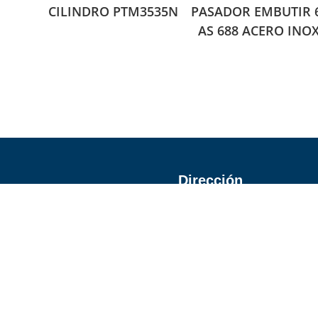
CILINDRO PTM3535N
PASADOR EMBUTIR 
AS 688 ACERO INO
Dirección
Calle Vidrio 1780, Col. Mod
Teléfono
33 3825 0407
33 3825 3602
33 3856 3695