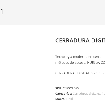
1
CERRADURA DIGI
Tecnología moderna en cerradura
métodos de acceso: HUELLA, C
CERRADURAS DIGITALES // CER
SKU:
CERSOL025
Categorías:
Cerraduras digitales
,
Pa
Marca:
DAKÍ