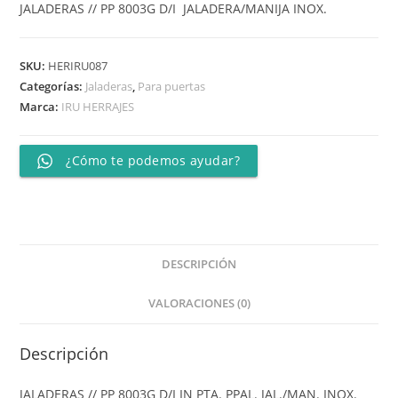
JALADERAS // PP 8003G D/I JALADERA/MANIJA INOX.
SKU:
HERIRU087
Categorías:
Jaladeras
,
Para puertas
Marca:
IRU HERRAJES
¿Cómo te podemos ayudar?
DESCRIPCIÓN
VALORACIONES (0)
Descripción
JALADERAS // PP 8003G D/I IN PTA. PPAL. JAL./MAN. INOX.