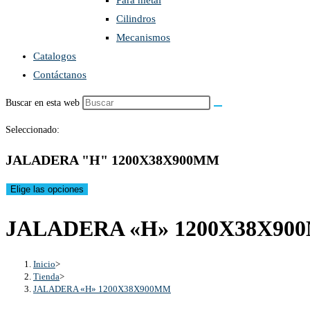
Para metal
Cilindros
Mecanismos
Catalogos
Contáctanos
Buscar en esta web
Seleccionado:
JALADERA "H" 1200X38X900MM
Elige las opciones
JALADERA «H» 1200X38X90
Inicio
>
Tienda
>
JALADERA «H» 1200X38X900MM