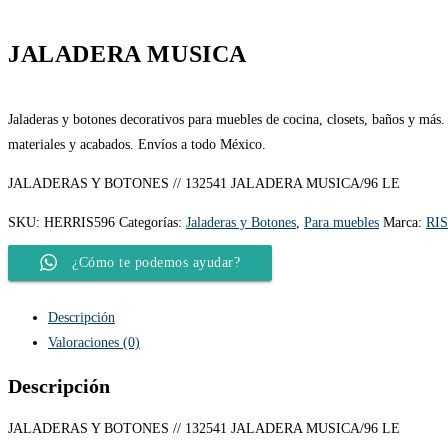
JALADERA MUSICA
Jaladeras y botones decorativos para muebles de cocina, closets, baños y más.
materiales y acabados. Envíos a todo México.
JALADERAS Y BOTONES // 132541 JALADERA MUSICA/96 LE
SKU:
HERRIS596
Categorías:
Jaladeras y Botones
,
Para muebles
Marca:
RI
¿Cómo te podemos ayudar?
Descripción
Valoraciones (0)
Descripción
JALADERAS Y BOTONES // 132541 JALADERA MUSICA/96 LE