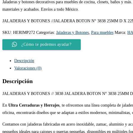
Jaladeras y botones decorativos para muebles de cocina, closets, baños y más.
materiales y acabados. Envíos a todo México.
JALADERAS Y BOTONES //JALADERA BOTON N° 3838 25MM D X 2
SKU:
HERIMP272
Categorías:
Jaladeras y Botones
,
Para muebles
Marca:
HA
¿Cómo te podemos ayudar?
Descripción
Valoraciones (0)
Descripción
JALADERAS Y BOTONES // 3838 JALADERA BOTON N° 3838 25MM 
En
Ultra Cerraduras y Herrajes
, te ofrecemos una línea completa de jalade
oficina, encontrarás diseños que se adaptan a estilos modernos, minimalistas, c
Contamos con jaladeras fabricadas en acero inoxidable, zamac, aluminio y acab
pequeños ideales para cajones o puertas pequeñas, disponibles en múltiples f