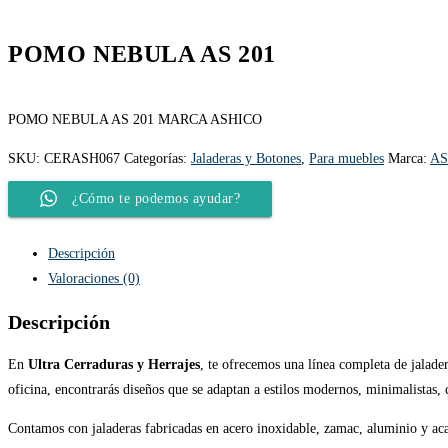
POMO NEBULA AS 201
POMO NEBULA AS 201 MARCA ASHICO
SKU:
CERASH067
Categorías:
Jaladeras y Botones
,
Para muebles
Marca:
AS
¿Cómo te podemos ayudar?
Descripción
Valoraciones (0)
Descripción
En
Ultra Cerraduras y Herrajes
, te ofrecemos una línea completa de jalade
oficina, encontrarás diseños que se adaptan a estilos modernos, minimalistas, c
Contamos con jaladeras fabricadas en acero inoxidable, zamac, aluminio y acab