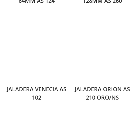
64MM AS 124
128MM AS 260
JALADERA VENECIA AS
JALADERA ORION AS
102
210 ORO/NS