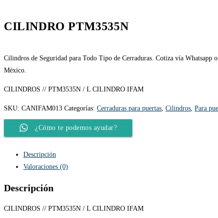
CILINDRO PTM3535N
Cilindros de Seguridad para Todo Tipo de Cerraduras. Cotiza vía Whatsapp o 
México.
CILINDROS // PTM3535N / L CILINDRO IFAM
SKU:
CANIFAM013
Categorías:
Cerraduras para puertas
,
Cilindros
,
Para pue
¿Cómo te podemos ayudar?
Descripción
Valoraciones (0)
Descripción
CILINDROS // PTM3535N / L CILINDRO IFAM