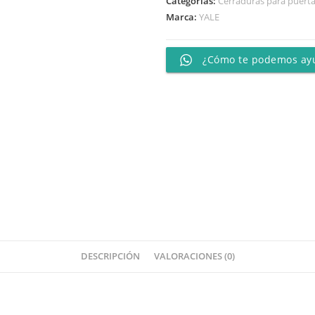
Categorías:
Cerraduras para puert
Marca:
YALE
¿Cómo te podemos ay
DESCRIPCIÓN
VALORACIONES (0)