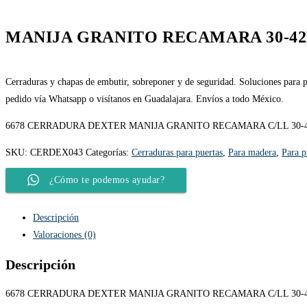
MANIJA GRANITO RECAMARA 30-4
Cerraduras y chapas de embutir, sobreponer y de seguridad. Soluciones para pu
pedido vía Whatsapp o visítanos en Guadalajara. Envíos a todo México.
6678 CERRADURA DEXTER MANIJA GRANITO RECAMARA C/LL 30-
SKU:
CERDEX043
Categorías:
Cerraduras para puertas
,
Para madera
,
Para p
¿Cómo te podemos ayudar?
Descripción
Valoraciones (0)
Descripción
6678 CERRADURA DEXTER MANIJA GRANITO RECAMARA C/LL 30-