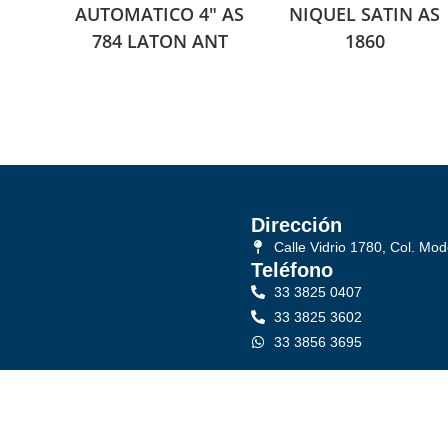
AUTOMATICO 4″ AS
NIQUEL SATIN AS
784 LATON ANT
1860
Dirección
Calle Vidrio 1780, Col. Mod
Teléfono
33 3825 0407
33 3825 3602
33 3856 3695