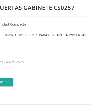
PUERTAS GABINETE CS0257
uridad Compacta
 CILINDRO TIPO CS0257 PARA CERRADURA P/PUERTAS
es
,
Para muebles
udar?