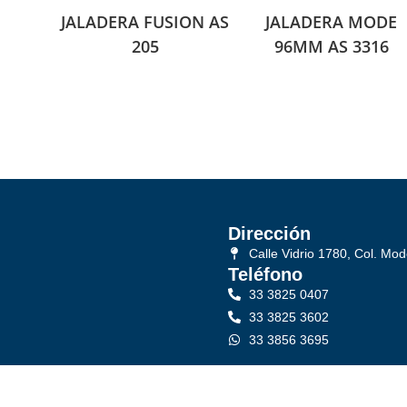
JALADERA FUSION AS
JALADERA MODE
205
96MM AS 3316
Dirección
Calle Vidrio 1780, Col. Mod
Teléfono
33 3825 0407
33 3825 3602
33 3856 3695