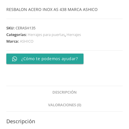
RESBALON ACERO INOX AS 438 MARCA ASHICO
SKU:
CERASH135
Categorías:
Herrajes para puertas
,
Herrajes
Marca:
ASHICO
¿Cómo te podemos ayudar?
DESCRIPCIÓN
VALORACIONES (0)
Descripción