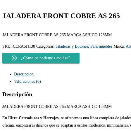
JALADERA FRONT COBRE AS 265
JALADERA FRONT COBRE AS 265 MARCA ASHICO 128MM
SKU:
CERASH130
Categorías:
Jaladeras y Botones
,
Para muebles
Marca:
AS
¿Cómo te podemos ayudar?
Descripción
Valoraciones (0)
Descripción
JALADERA FRONT COBRE AS 265 MARCA ASHICO 128MM
En
Ultra Cerraduras y Herrajes
, te ofrecemos una línea completa de jalade
oficina, encontrarás diseños que se adaptan a estilos modernos, minimalistas, c