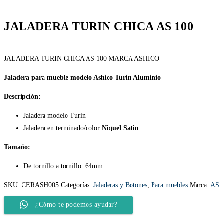
JALADERA TURIN CHICA AS 100
JALADERA TURIN CHICA AS 100 MARCA ASHICO
Jaladera para mueble modelo Ashico Turin Aluminio
Descripción:
Jaladera modelo Turin
Jaladera en terminado/color
Niquel Satin
Tamaño:
De tornillo a tornillo: 64mm
SKU:
CERASH005
Categorías:
Jaladeras y Botones
,
Para muebles
Marca:
AS
¿Cómo te podemos ayudar?