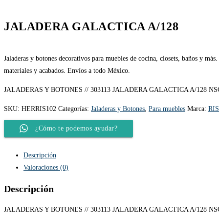
JALADERA GALACTICA A/128
Jaladeras y botones decorativos para muebles de cocina, closets, baños y más.
materiales y acabados. Envíos a todo México.
JALADERAS Y BOTONES // 303113 JALADERA GALACTICA A/128 NS
SKU:
HERRIS102
Categorías:
Jaladeras y Botones
,
Para muebles
Marca:
RI
¿Cómo te podemos ayudar?
Descripción
Valoraciones (0)
Descripción
JALADERAS Y BOTONES // 303113 JALADERA GALACTICA A/128 NS