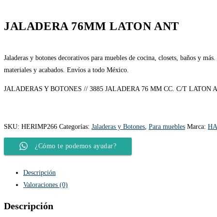
JALADERA 76MM LATON ANT
Jaladeras y botones decorativos para muebles de cocina, closets, baños y más.
materiales y acabados. Envíos a todo México.
JALADERAS Y BOTONES // 3885 JALADERA 76 MM CC. C/T LATON
SKU:
HERIMP266
Categorías:
Jaladeras y Botones
,
Para muebles
Marca:
HA
¿Cómo te podemos ayudar?
Descripción
Valoraciones (0)
Descripción