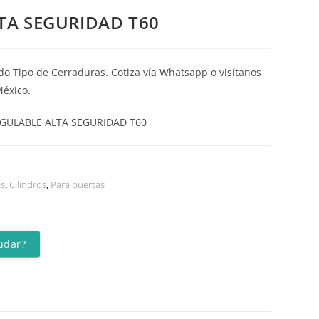
TA SEGURIDAD T60
do Tipo de Cerraduras. Cotiza vía Whatsapp o visítanos
México.
EGULABLE ALTA SEGURIDAD T60
as
,
Cilindros
,
Para puertas
udar?