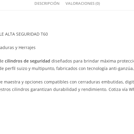
DESCRIPCIÓN
VALORACIONES (0)
BLE ALTA SEGURIDAD T60
raduras y Herrajes
 de
cilindros de seguridad
diseñados para brindar máxima protecció
de perfil suizo y multipunto, fabricados con tecnología anti-ganzúa,
ve maestra y opciones compatibles con cerraduras embutidas, digit
stros cilindros garantizan durabilidad y rendimiento. Cotiza vía W