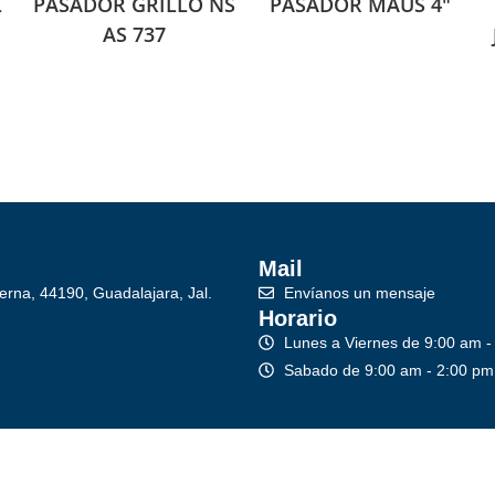
L
PASADOR GRILLO NS
PASADOR MAUS 4″
AS 737
Mail
erna, 44190, Guadalajara, Jal.
Envíanos un mensaje
Horario
Lunes a Viernes de 9:00 am -
Sabado de 9:00 am - 2:00 pm