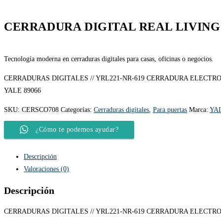
CERRADURA DIGITAL REAL LIVING
Tecnología moderna en cerraduras digitales para casas, oficinas o negocios.
CERRADURAS DIGITALES // YRL221-NR-619 CERRADURA ELECTRO
YALE 89066
SKU:
CERSCO708
Categorías:
Cerraduras digitales
,
Para puertas
Marca:
YA
¿Cómo te podemos ayudar?
Descripción
Valoraciones (0)
Descripción
CERRADURAS DIGITALES // YRL221-NR-619 CERRADURA ELECTRON