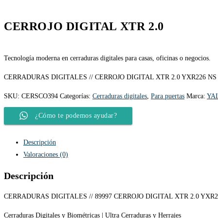
CERROJO DIGITAL XTR 2.0
Tecnología moderna en cerraduras digitales para casas, oficinas o negocios.
CERRADURAS DIGITALES // CERROJO DIGITAL XTR 2.0 YXR226 NS
SKU:
CERSCO394
Categorías:
Cerraduras digitales
,
Para puertas
Marca:
YA
¿Cómo te podemos ayudar?
Descripción
Valoraciones (0)
Descripción
CERRADURAS DIGITALES // 89997 CERROJO DIGITAL XTR 2.0 YXR2
Cerraduras Digitales y Biométricas | Ultra Cerraduras y Herrajes