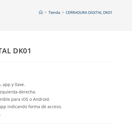
>
Tienda
>
CERRADURA DIGITAL DK01
TAL DK01
 app y llave.
izquierda-derecha.
nible para iOS o Android.
 app indicando forma de acceso.
.