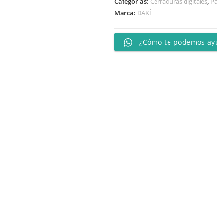
Categorías:
Cerraduras digitales
,
Pa
Marca:
DAKÍ
¿Cómo te podemos ay