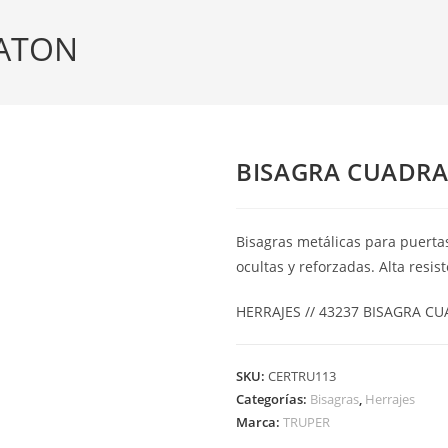
LATON
BISAGRA CUADRA
Bisagras metálicas para puert
ocultas y reforzadas. Alta resist
HERRAJES // 43237 BISAGRA C
SKU:
CERTRU113
Categorías:
Bisagras
,
Herrajes
Marca:
TRUPER